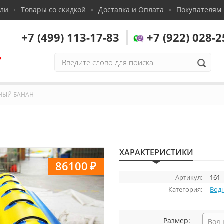
сли
Товары со скидкой
Доставка и Оплата
Покупателям
+7 (499) 113-17-83
+7 (922) 028-2
,
НЫЙ БАНАН
ХАРАКТЕРИСТИКИ
86100
₽
Артикул:
161
Категория:
Вод
Размер:
Водн