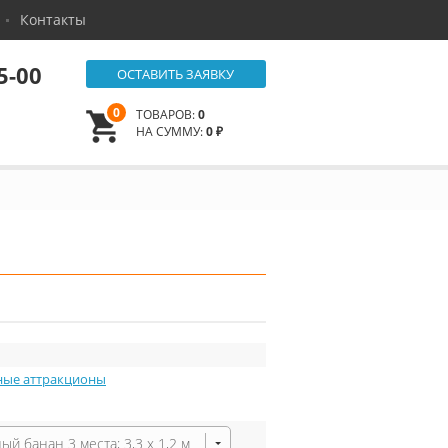
Контакты
5-00
ОСТАВИТЬ ЗАЯВКУ
0
ТОВАРОВ:
0
НА СУММУ:
0 ₽
ные аттракционы
ый банан 3 места; 3,3 х 1,2 м