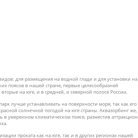
идов: для размещения на водной глади и для установки на
ких поясов в нашей стране, первые целесообразней
 вторые на юге, и в средней, и северной полосе России.
арк лучше устанавливать на поверхности моря, так как его
расной солнечной погодой на юге страны. Аквазорбинг же,
ть в умеренном климатическом поясе, разместив аттракцио
ыха.
изации проката как на юге, так и в других регионах нашей